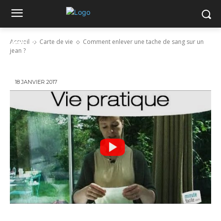
Comment enlever une tache de sang sur un
Accueil
Carte de vie
Comment enlever une tache de sang sur un
jean ?
jean ?
18 JANVIER 2017