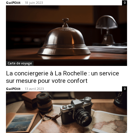
GuiPƐtit
-
18 juin 2023
0
Carte de voyage
La conciergerie à La Rochelle : un service
sur mesure pour votre confort
GuiPƐtit
-
13 avril 2023
0