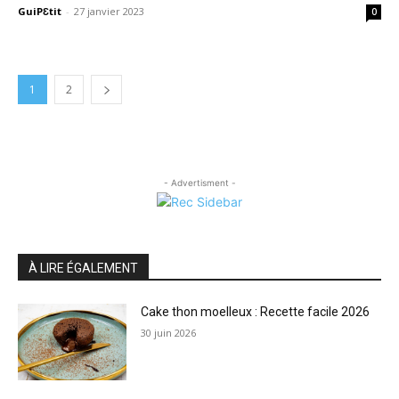
GuiPƐtit
-
27 janvier 2023
0
1
2
- Advertisment -
À LIRE ÉGALEMENT
Cake thon moelleux : Recette facile 2026
30 juin 2026