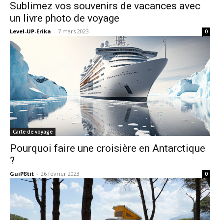
Sublimez vos souvenirs de vacances avec
un livre photo de voyage
Level-UP-Erika
-
7 mars 2023
0
Carte de voyage
Pourquoi faire une croisière en Antarctique
?
GuiPƐtit
-
26 février 2023
0