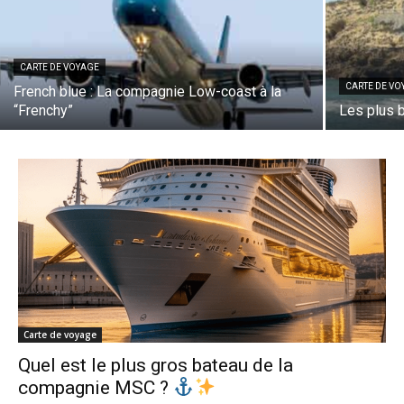
CARTE DE VOYAGE
CARTE DE VO
French blue : La compagnie Low-coast à la
“Frenchy”
Les plus 
Carte de voyage
Quel est le plus gros bateau de la
compagnie MSC ?