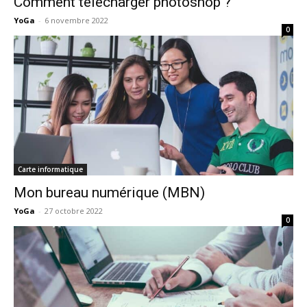
Comment télécharger photoshop ?
YoGa
-
6 novembre 2022
0
Carte informatique
Mon bureau numérique (MBN)
YoGa
-
27 octobre 2022
0