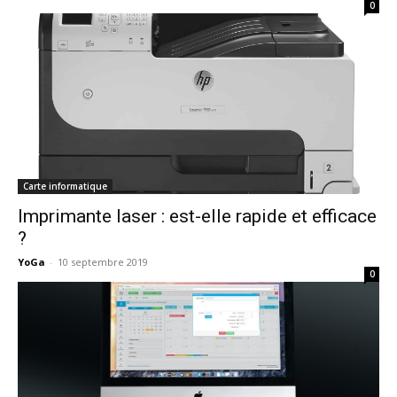
0
Carte informatique
Imprimante laser : est-elle rapide et efficace
?
YoGa
-
10 septembre 2019
0