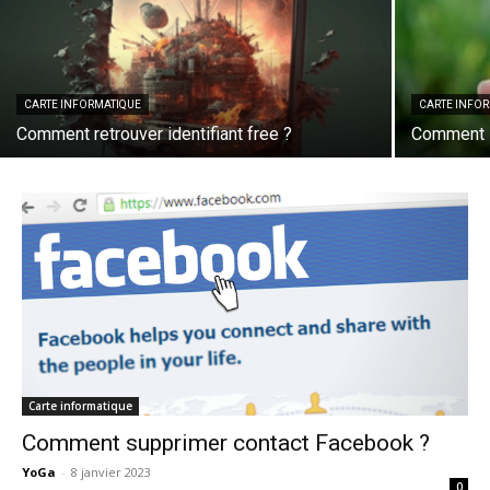
CARTE INFORMATIQUE
CARTE INFO
Comment retrouver identifiant free ?
Comment i
Carte informatique
Comment supprimer contact Facebook ?
YoGa
-
8 janvier 2023
0