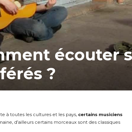
mment écouter 
férés ?
te à toutes les cultures et les pays,
certains musiciens
aine, d’ailleurs certains morceaux sont des classiques