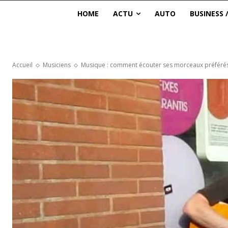
HOME
ACTU
AUTO
BUSINESS 
Accueil
Musiciens
Musique : comment écouter ses morceaux préférés