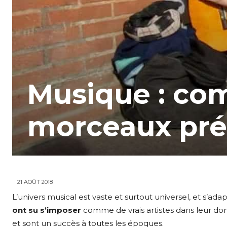
Musique : co
morceaux pré
21 AOÛT 2018
L’univers musical est vaste et surtout universel, et s’adap
ont su s’imposer
comme de vrais artistes dans leur dom
et sont un succès à toutes les époques.