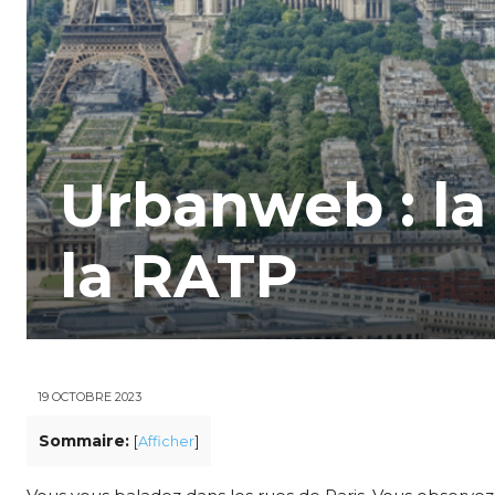
Urbanweb : l
la RATP
19 OCTOBRE 2023
Sommaire:
[
Afficher
]