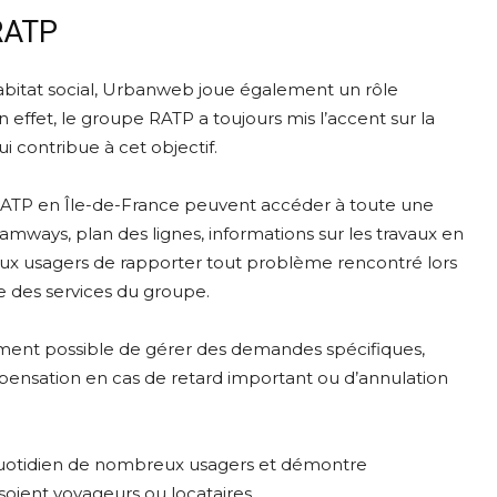
 RATP
l’habitat social, Urbanweb joue également un rôle
n effet, le groupe RATP a toujours mis l’accent sur la
i contribue à cet objectif.
a RATP en Île-de-France peuvent accéder à toute une
tramways, plan des lignes, informations sur les travaux en
aux usagers de rapporter tout problème rencontré lors
te des services du groupe.
ement possible de gérer des demandes spécifiques,
ation en cas de retard important ou d’annulation
e quotidien de nombreux usagers et démontre
soient voyageurs ou locataires.