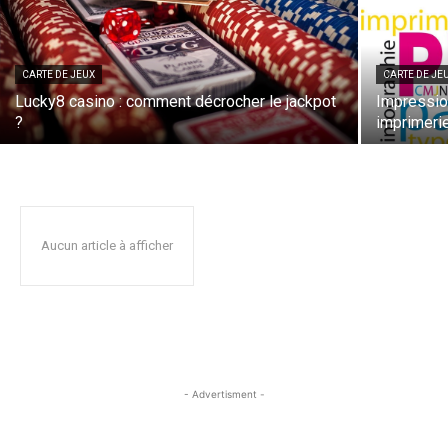
CARTE DE JEUX
CARTE DE JE
Lucky8 casino : comment décrocher le jackpot
Impression
?
imprimerie
Aucun article à afficher
- Advertisment -