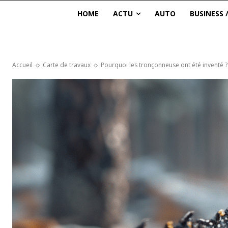
HOME
ACTU
AUTO
BUSINESS 
Accueil
Carte de travaux
Pourquoi les tronçonneuse ont été inventé ?