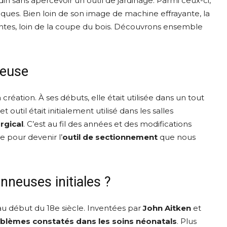
n sans apercevoir un outil de jardinage. Parmi ceux-ci,
ques. Bien loin de son image de machine effrayante, la
ntes, loin de la coupe du bois. Découvrons ensemble
neuse
création. À ses débuts, elle était utilisée dans un tout
outil était initialement utilisé dans les salles
rgical
. C’est au fil des années et des modifications
e pour devenir l’
outil de sectionnement
que nous
nneuses initiales ?
au début du 18e siècle. Inventées par
John Aitken
et
oblèmes constatés dans les soins néonatals
. Plus