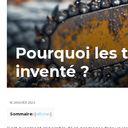
Pourquoi les 
inventé ?
16 JANVIER 2024
Sommaire:
[
Afficher
]