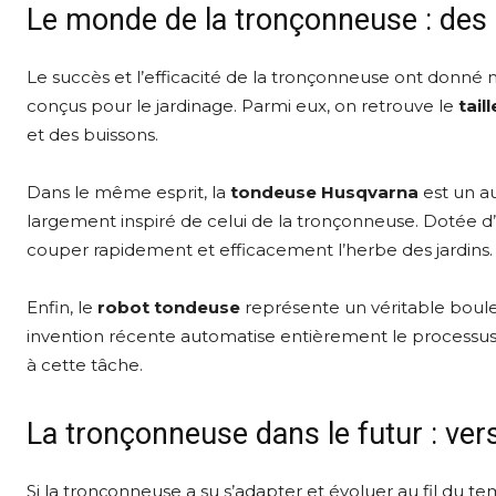
Le monde de la tronçonneuse : des o
Le succès et l’efficacité de la tronçonneuse ont donné n
conçus pour le jardinage. Parmi eux, on retrouve le
tail
et des buissons.
Dans le même esprit, la
tondeuse Husqvarna
est un a
largement inspiré de celui de la tronçonneuse. Dotée 
couper rapidement et efficacement l’herbe des jardins.
Enfin, le
robot tondeuse
représente un véritable boul
invention récente automatise entièrement le processus de 
à cette tâche.
La tronçonneuse dans le futur : ve
Si la tronçonneuse a su s’adapter et évoluer au fil du t