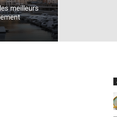
les meilleurs
énement