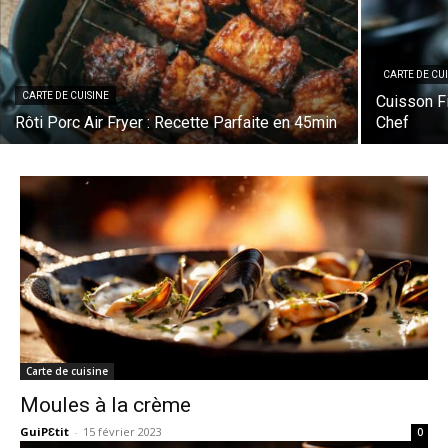
CARTE DE CU
CARTE DE CUISINE
Cuisson F
Rôti Porc Air Fryer : Recette Parfaite en 45min
Chef
Carte de cuisine
Moules à la crème
GuiPƐtit
-
15 février 2023
0