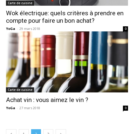
Carte de cuisine
Wok électrique: quels critères à prendre en
compte pour faire un bon achat?
YoGa
-
29 mars 2018
0
Carte de cuisine
Achat vin : vous aimez le vin ?
YoGa
-
27 mars 2018
0