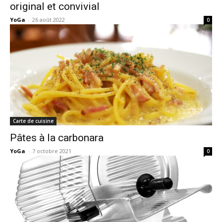
original et convivial
YoGa
-
26 août 2022
0
Carte de cuisine
Pâtes à la carbonara
YoGa
-
7 octobre 2021
0